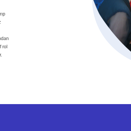
rıp
z
ından
 rol
.