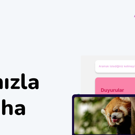
ızla
aha